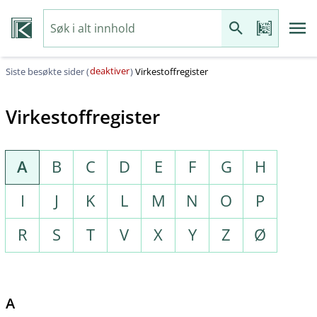
deaktiver
Siste besøkte sider (
)
Virkestoffregister
Virkestoffregister
A
B
C
D
E
F
G
H
I
J
K
L
M
N
O
P
R
S
T
V
X
Y
Z
Ø
A