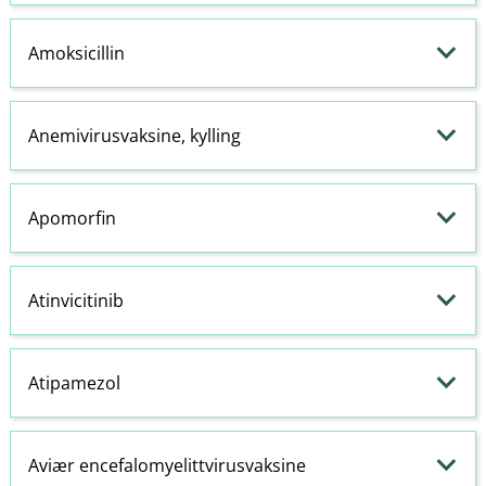
Amoksicillin
Anemivirusvaksine, kylling
Apomorfin
Atinvicitinib
Atipamezol
Aviær encefalomyelittvirusvaksine