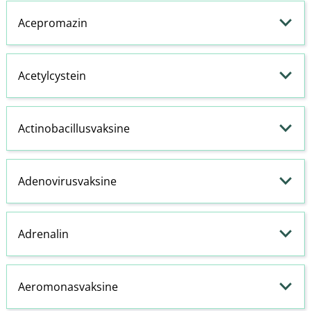
Acepromazin
Acetylcystein
Actinobacillusvaksine
Adenovirusvaksine
Adrenalin
Aeromonasvaksine