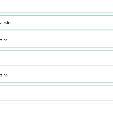
svaksine
ksine
sine