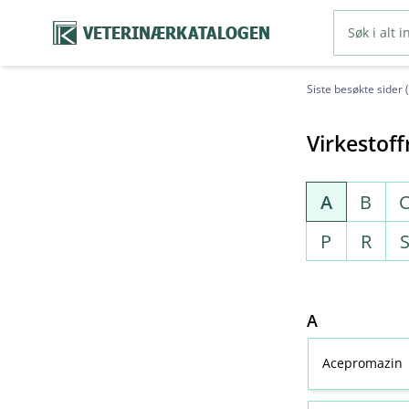
VETERINÆRKATALOGEN
Siste besøkte sider 
Virkestoff
A
B
P
R
A
Acepromazin