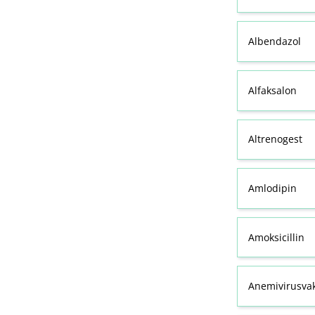
Albendazol
Alfaksalon
Altrenogest
Amlodipin
Amoksicillin
Anemivirusvak