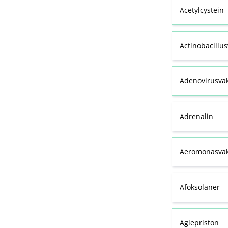
Acetylcystein
Actinobacillu
Adenovirusva
Adrenalin
Aeromonasvak
Afoksolaner
Aglepriston