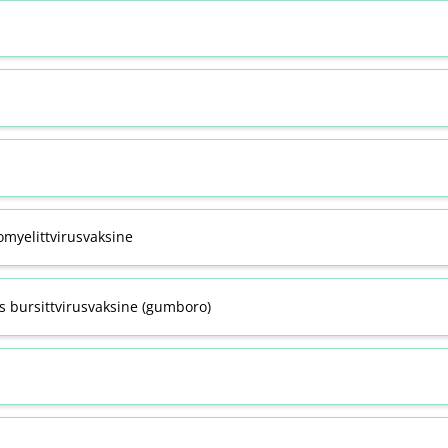
omyelittvirusvaksine
s bursittvirusvaksine (gumboro)