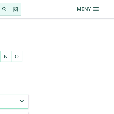
MENY
N
O