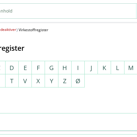
deaktiver
(
)
Virkestoffregister
register
C
D
E
F
G
H
I
J
K
L
M
S
T
V
X
Y
Z
Ø