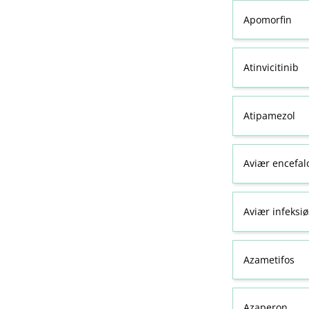
Apomorfin
Atinvicitinib
Atipamezol
Aviær encefal
Aviær infeksiø
Azametifos
Azaperon