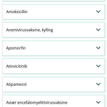
Amoksicillin
Anemivirusvaksine, kylling
Apomorfin
Atinvicitinib
Atipamezol
Aviær encefalomyelittvirusvaksine