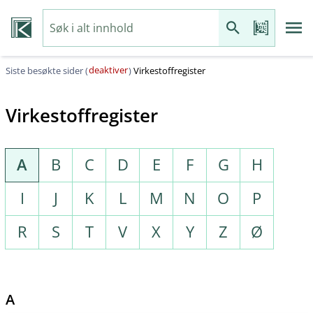
deaktiver
Siste besøkte sider (
)
Virkestoffregister
Virkestoffregister
A
B
C
D
E
F
G
H
I
J
K
L
M
N
O
P
R
S
T
V
X
Y
Z
Ø
A