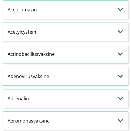
Acepromazin
Acetylcystein
Actinobacillusvaksine
Adenovirusvaksine
Adrenalin
Aeromonasvaksine