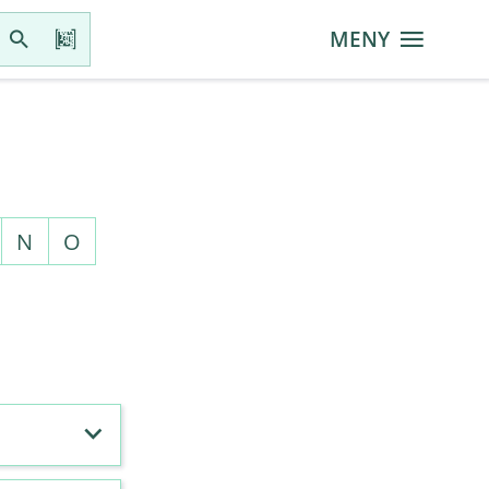
MENY
N
O