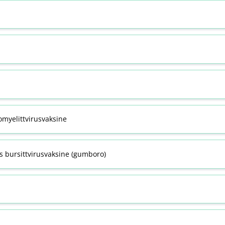
omyelittvirusvaksine
s bursittvirusvaksine (gumboro)