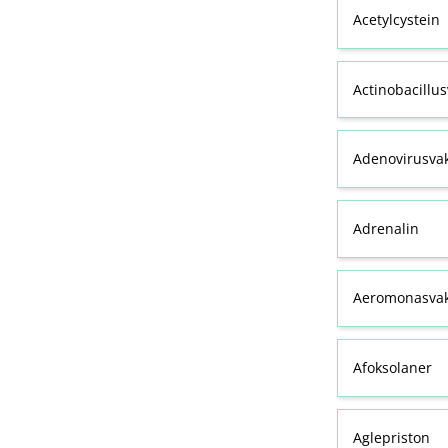
Acetylcystein
Actinobacillu
Adenovirusva
Adrenalin
Aeromonasvak
Afoksolaner
Aglepriston