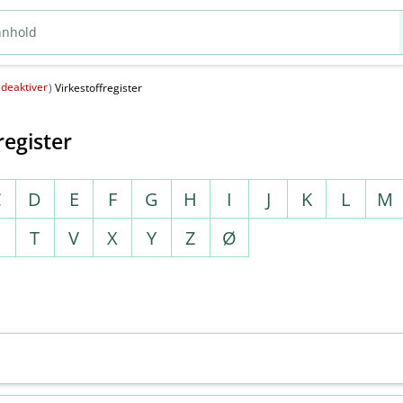
deaktiver
(
)
Virkestoffregister
register
C
D
E
F
G
H
I
J
K
L
M
S
T
V
X
Y
Z
Ø