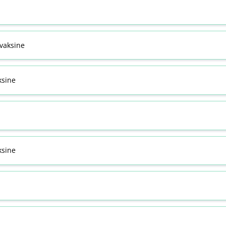
svaksine
ksine
sine