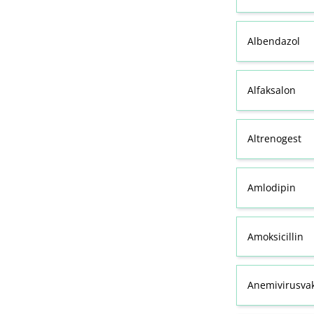
Albendazol
Alfaksalon
Altrenogest
Amlodipin
Amoksicillin
Anemivirusvak