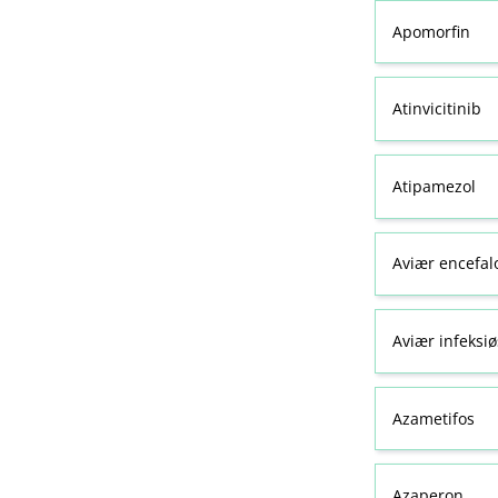
Apomorfin
Atinvicitinib
Atipamezol
Aviær encefal
Aviær infeksiø
Azametifos
Azaperon