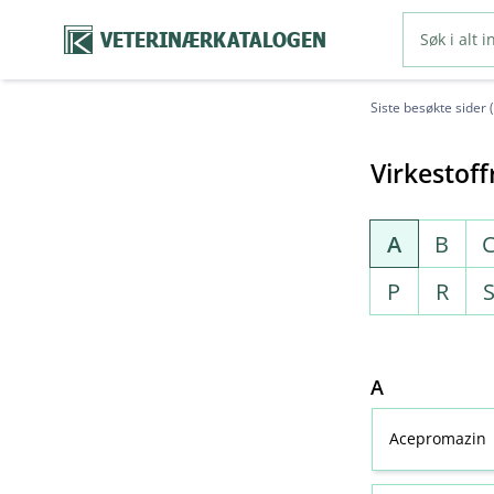
VETERINÆRKATALOGEN
Siste besøkte sider 
Virkestoff
A
B
P
R
A
Acepromazin