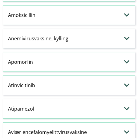
Amoksicillin
Anemivirusvaksine, kylling
Apomorfin
Atinvicitinib
Atipamezol
Aviær encefalomyelittvirusvaksine