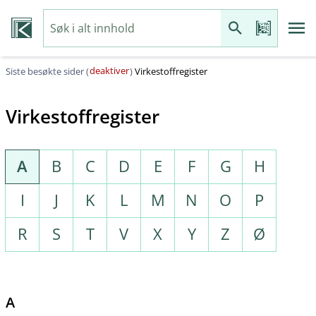
deaktiver
Siste besøkte sider (
)
Virkestoffregister
Virkestoffregister
A
B
C
D
E
F
G
H
I
J
K
L
M
N
O
P
R
S
T
V
X
Y
Z
Ø
A