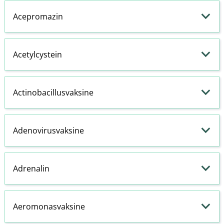
Acepromazin
Acetylcystein
Actinobacillusvaksine
Adenovirusvaksine
Adrenalin
Aeromonasvaksine