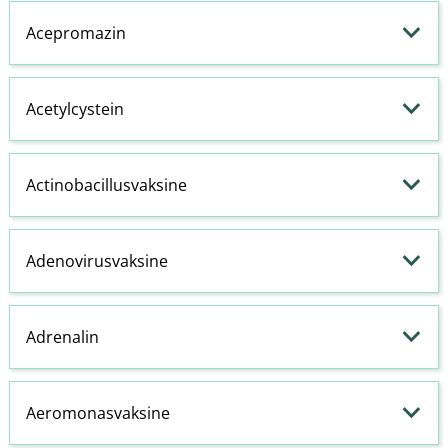
Acepromazin
Acetylcystein
Actinobacillusvaksine
Adenovirusvaksine
Adrenalin
Aeromonasvaksine