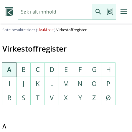
deaktiver
Siste besøkte sider (
)
Virkestoffregister
Virkestoffregister
A
B
C
D
E
F
G
H
I
J
K
L
M
N
O
P
R
S
T
V
X
Y
Z
Ø
A