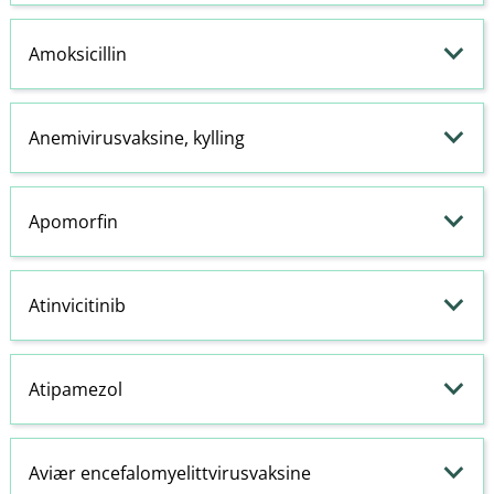
Amoksicillin
Anemivirusvaksine, kylling
Apomorfin
Atinvicitinib
Atipamezol
Aviær encefalomyelittvirusvaksine