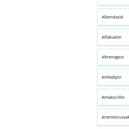
Albendazol
Alfaksalon
Altrenogest
Amlodipin
Amoksicillin
Anemivirusvak