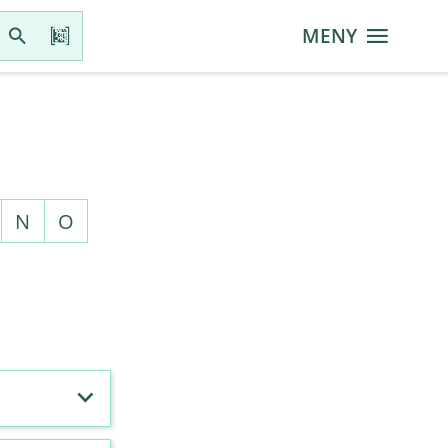
MENY
N
O