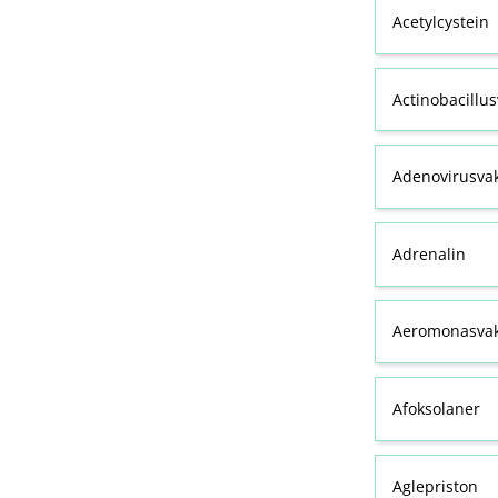
Acetylcystein
Actinobacillu
Adenovirusva
Adrenalin
Aeromonasvak
Afoksolaner
Aglepriston