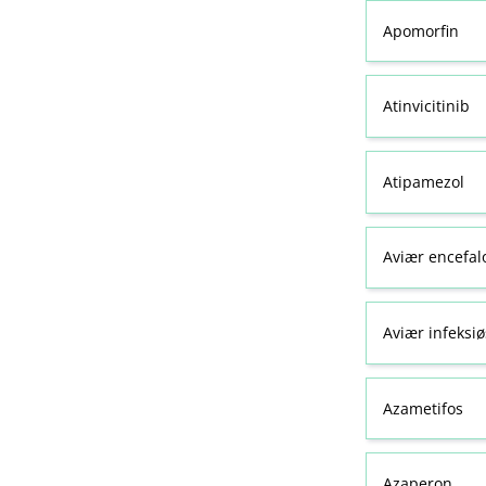
Apomorfin
Atinvicitinib
Atipamezol
Aviær encefal
Aviær infeksiø
Azametifos
Azaperon