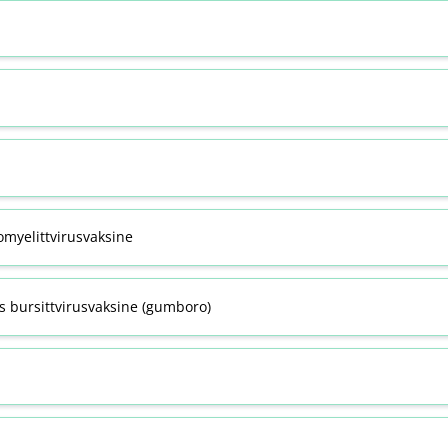
omyelittvirusvaksine
s bursittvirusvaksine (gumboro)