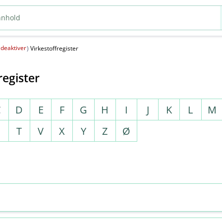
deaktiver
(
)
Virkestoffregister
register
C
D
E
F
G
H
I
J
K
L
M
S
T
V
X
Y
Z
Ø