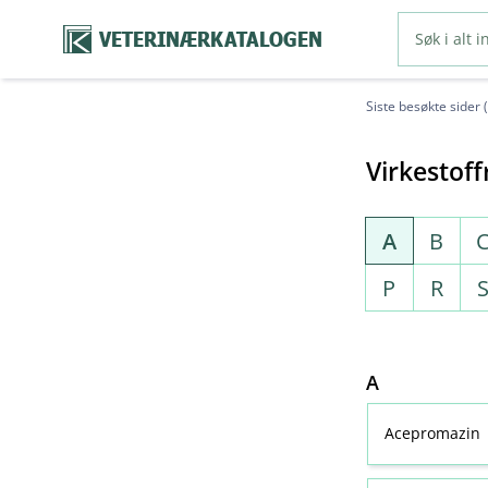
VETERINÆRKATALOGEN
Siste besøkte sider 
Virkestoff
A
B
P
R
A
Acepromazin