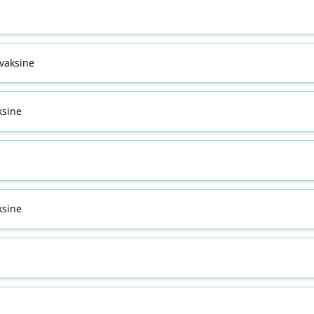
svaksine
ksine
sine