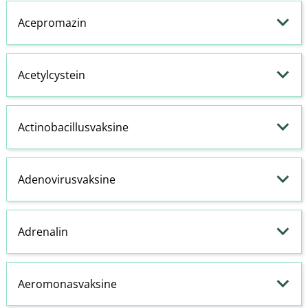
Acepromazin
Acetylcystein
Actinobacillusvaksine
Adenovirusvaksine
Adrenalin
Aeromonasvaksine