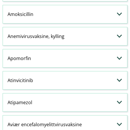
Amoksicillin
Anemivirusvaksine, kylling
Apomorfin
Atinvicitinib
Atipamezol
Aviær encefalomyelittvirusvaksine