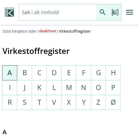
deaktiver
Siste besøkte sider (
)
Virkestoffregister
Virkestoffregister
A
B
C
D
E
F
G
H
I
J
K
L
M
N
O
P
R
S
T
V
X
Y
Z
Ø
A