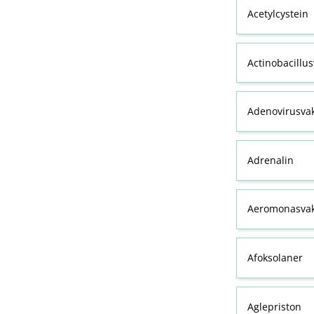
Acetylcystein
Actinobacillu
Adenovirusva
Adrenalin
Aeromonasvak
Afoksolaner
Aglepriston