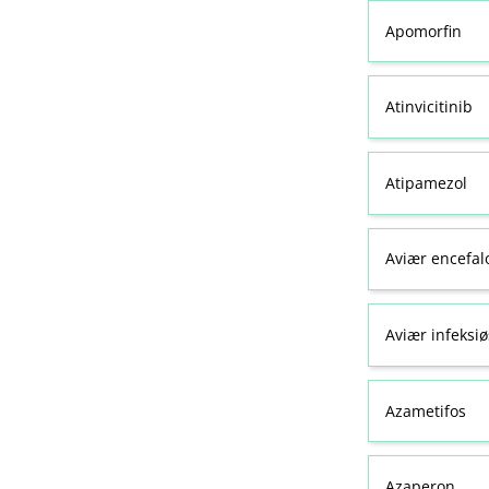
Apomorfin
Atinvicitinib
Atipamezol
Aviær encefal
Aviær infeksiø
Azametifos
Azaperon