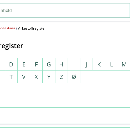
deaktiver
(
)
Virkestoffregister
register
C
D
E
F
G
H
I
J
K
L
M
S
T
V
X
Y
Z
Ø