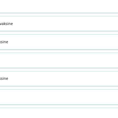
svaksine
ksine
sine