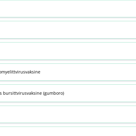
omyelittvirusvaksine
s bursittvirusvaksine (gumboro)