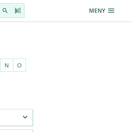
MENY
N
O