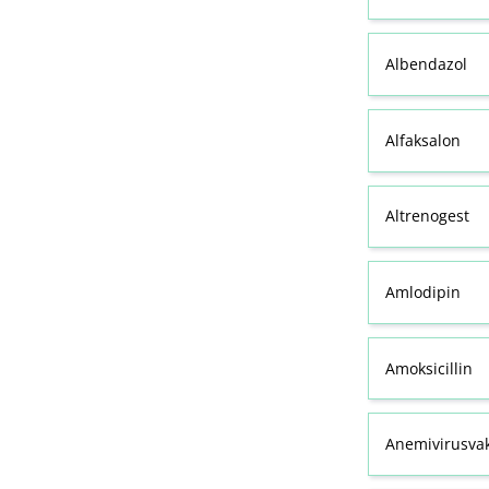
Albendazol
Alfaksalon
Altrenogest
Amlodipin
Amoksicillin
Anemivirusvak