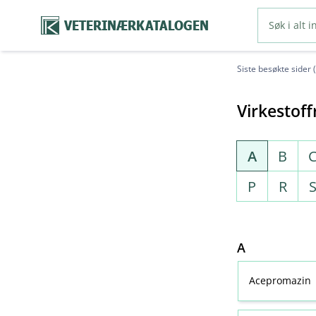
VETERINÆRKATALOGEN
Siste besøkte sider 
Virkestoff
A
B
P
R
A
Acepromazin