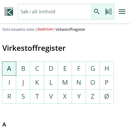
deaktiver
Siste besøkte sider (
)
Virkestoffregister
Virkestoffregister
A
B
C
D
E
F
G
H
I
J
K
L
M
N
O
P
R
S
T
V
X
Y
Z
Ø
A