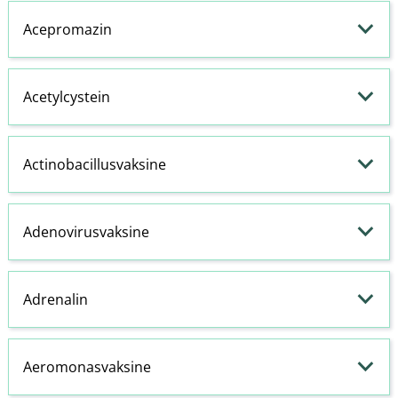
Acepromazin
Acetylcystein
Actinobacillusvaksine
Adenovirusvaksine
Adrenalin
Aeromonasvaksine