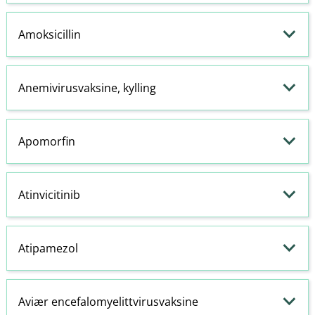
Amoksicillin
Anemivirusvaksine, kylling
Apomorfin
Atinvicitinib
Atipamezol
Aviær encefalomyelittvirusvaksine