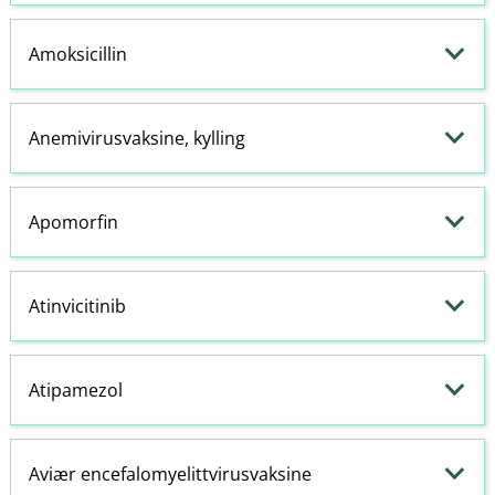
Amoksicillin
Anemivirusvaksine, kylling
Apomorfin
Atinvicitinib
Atipamezol
Aviær encefalomyelittvirusvaksine