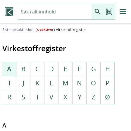
deaktiver
Siste besøkte sider (
)
Virkestoffregister
Virkestoffregister
A
B
C
D
E
F
G
H
I
J
K
L
M
N
O
P
R
S
T
V
X
Y
Z
Ø
A