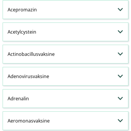
Acepromazin
Acetylcystein
Actinobacillusvaksine
Adenovirusvaksine
Adrenalin
Aeromonasvaksine