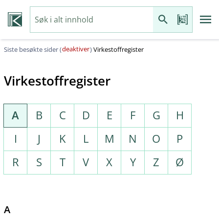
deaktiver
Siste besøkte sider (
)
Virkestoffregister
Virkestoffregister
A
B
C
D
E
F
G
H
I
J
K
L
M
N
O
P
R
S
T
V
X
Y
Z
Ø
A