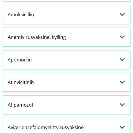
Amoksicillin
Anemivirusvaksine, kylling
Apomorfin
Atinvicitinib
Atipamezol
Aviær encefalomyelittvirusvaksine