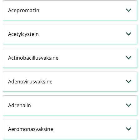
Acepromazin
Acetylcystein
Actinobacillusvaksine
Adenovirusvaksine
Adrenalin
Aeromonasvaksine