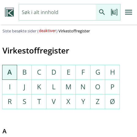
deaktiver
Siste besøkte sider (
)
Virkestoffregister
Virkestoffregister
A
B
C
D
E
F
G
H
I
J
K
L
M
N
O
P
R
S
T
V
X
Y
Z
Ø
A