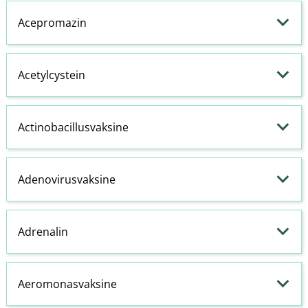
Acepromazin
Acetylcystein
Actinobacillusvaksine
Adenovirusvaksine
Adrenalin
Aeromonasvaksine