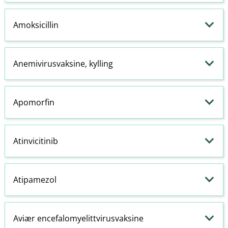
Amoksicillin
Anemivirusvaksine, kylling
Apomorfin
Atinvicitinib
Atipamezol
Aviær encefalomyelittvirusvaksine