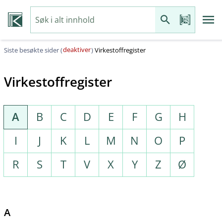
deaktiver
Siste besøkte sider (
)
Virkestoffregister
Virkestoffregister
A
B
C
D
E
F
G
H
I
J
K
L
M
N
O
P
R
S
T
V
X
Y
Z
Ø
A