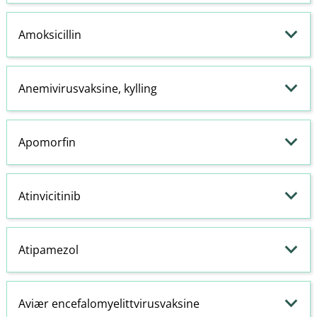
Amoksicillin
Anemivirusvaksine, kylling
Apomorfin
Atinvicitinib
Atipamezol
Aviær encefalomyelittvirusvaksine