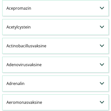
Acepromazin
Acetylcystein
Actinobacillusvaksine
Adenovirusvaksine
Adrenalin
Aeromonasvaksine