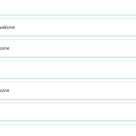
svaksine
ksine
sine