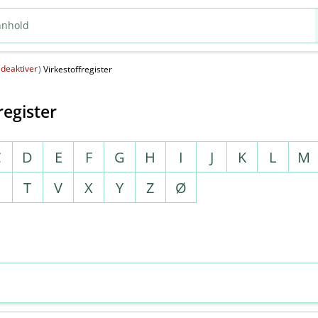
deaktiver
(
)
Virkestoffregister
register
C
D
E
F
G
H
I
J
K
L
M
S
T
V
X
Y
Z
Ø