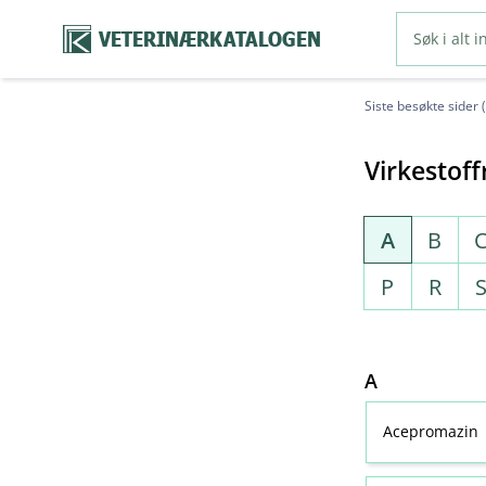
VETERINÆRKATALOGEN
Siste besøkte sider 
Virkestoff
A
B
P
R
A
Acepromazin