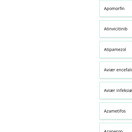
Apomorfin
Atinvicitinib
Atipamezol
Aviær encefal
Aviær infeksiø
Azametifos
Azaperon