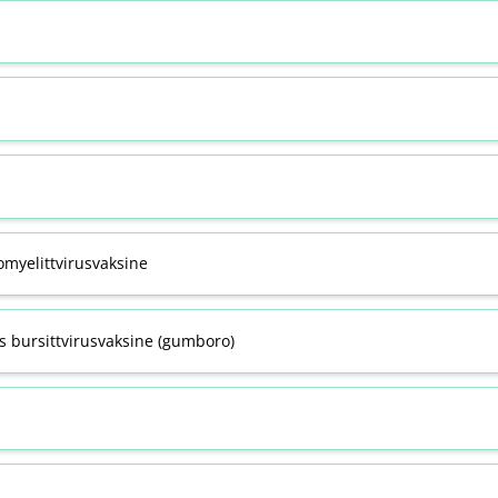
omyelittvirusvaksine
s bursittvirusvaksine (gumboro)