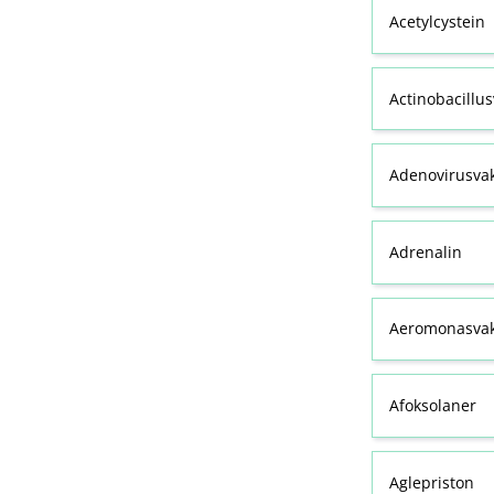
Acetylcystein
Actinobacillu
Adenovirusva
Adrenalin
Aeromonasvak
Afoksolaner
Aglepriston