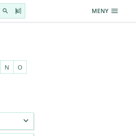
MENY
N
O