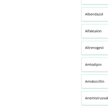
Albendazol
Alfaksalon
Altrenogest
Amlodipin
Amoksicillin
Anemivirusvak