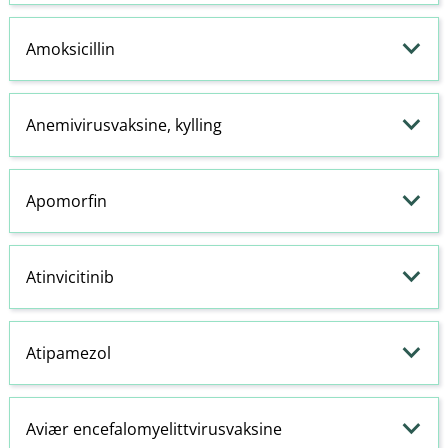
Amoksicillin
Anemivirusvaksine, kylling
Apomorfin
Atinvicitinib
Atipamezol
Aviær encefalomyelittvirusvaksine