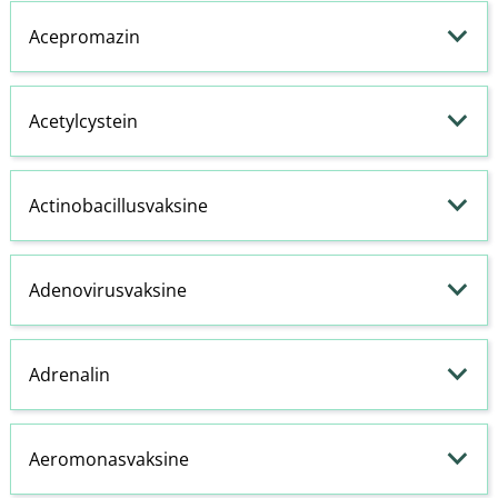
Acepromazin
Acetylcystein
Actinobacillusvaksine
Adenovirusvaksine
Adrenalin
Aeromonasvaksine