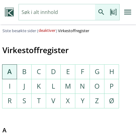
deaktiver
Siste besøkte sider (
)
Virkestoffregister
Virkestoffregister
A
B
C
D
E
F
G
H
I
J
K
L
M
N
O
P
R
S
T
V
X
Y
Z
Ø
A