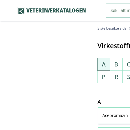
VETERINÆRKATALOGEN
Siste besøkte sider 
Virkestoff
A
B
P
R
A
Acepromazin