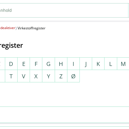
deaktiver
(
)
Virkestoffregister
register
C
D
E
F
G
H
I
J
K
L
M
S
T
V
X
Y
Z
Ø