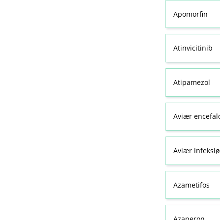
Apomorfin
Atinvicitinib
Atipamezol
Aviær encefal
Aviær infeksiø
Azametifos
Azaperon