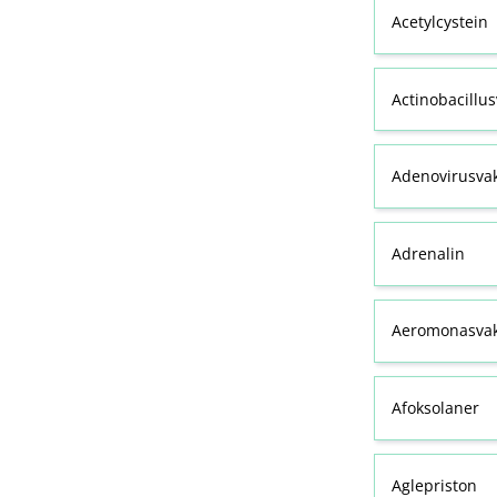
Acetylcystein
Actinobacillu
Adenovirusva
Adrenalin
Aeromonasvak
Afoksolaner
Aglepriston