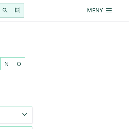
MENY
N
O