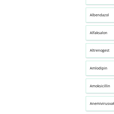
Albendazol
Alfaksalon
Altrenogest
Amlodipin
Amoksicillin
Anemivirusvak