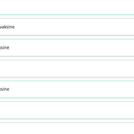
svaksine
ksine
sine