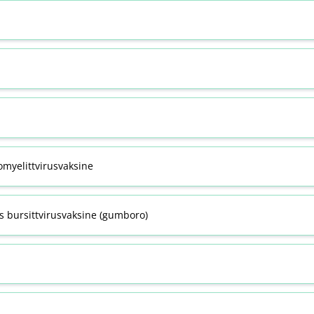
omyelittvirusvaksine
s bursittvirusvaksine (gumboro)