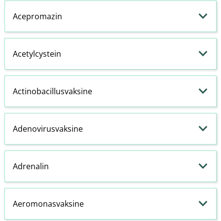
Acepromazin
Acetylcystein
Actinobacillusvaksine
Adenovirusvaksine
Adrenalin
Aeromonasvaksine