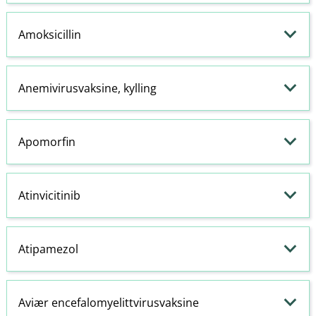
Amoksicillin
Anemivirusvaksine, kylling
Apomorfin
Atinvicitinib
Atipamezol
Aviær encefalomyelittvirusvaksine