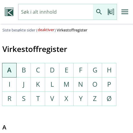
deaktiver
Siste besøkte sider (
)
Virkestoffregister
Virkestoffregister
A
B
C
D
E
F
G
H
I
J
K
L
M
N
O
P
R
S
T
V
X
Y
Z
Ø
A