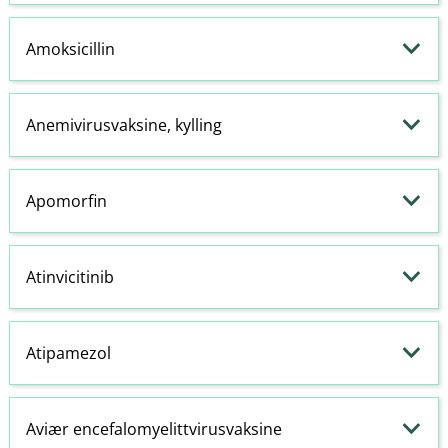
Amoksicillin
Anemivirusvaksine, kylling
Apomorfin
Atinvicitinib
Atipamezol
Aviær encefalomyelittvirusvaksine