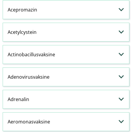
Acepromazin
Acetylcystein
Actinobacillusvaksine
Adenovirusvaksine
Adrenalin
Aeromonasvaksine