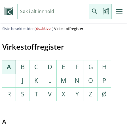
deaktiver
Siste besøkte sider (
)
Virkestoffregister
Virkestoffregister
A
B
C
D
E
F
G
H
I
J
K
L
M
N
O
P
R
S
T
V
X
Y
Z
Ø
A