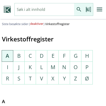
deaktiver
Siste besøkte sider (
)
Virkestoffregister
Virkestoffregister
A
B
C
D
E
F
G
H
I
J
K
L
M
N
O
P
R
S
T
V
X
Y
Z
Ø
A