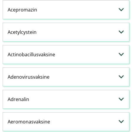
Acepromazin
Acetylcystein
Actinobacillusvaksine
Adenovirusvaksine
Adrenalin
Aeromonasvaksine