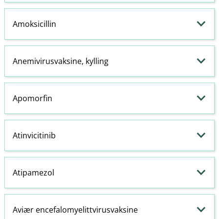
Amoksicillin
Anemivirusvaksine, kylling
Apomorfin
Atinvicitinib
Atipamezol
Aviær encefalomyelittvirusvaksine