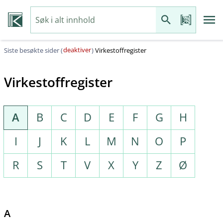
deaktiver
Siste besøkte sider (
)
Virkestoffregister
Virkestoffregister
A
B
C
D
E
F
G
H
I
J
K
L
M
N
O
P
R
S
T
V
X
Y
Z
Ø
A