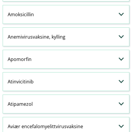
Amoksicillin
Anemivirusvaksine, kylling
Apomorfin
Atinvicitinib
Atipamezol
Aviær encefalomyelittvirusvaksine