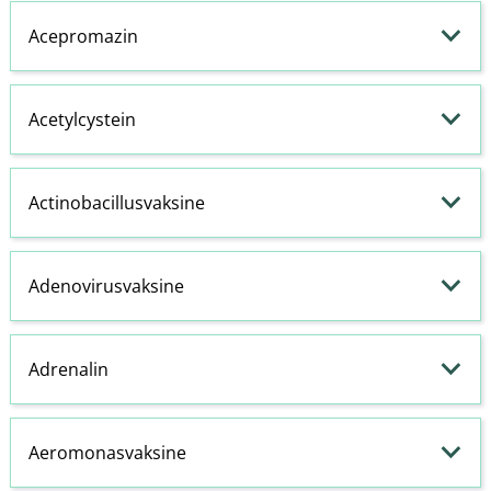
Acepromazin
Acetylcystein
Actinobacillusvaksine
Adenovirusvaksine
Adrenalin
Aeromonasvaksine