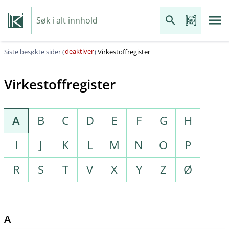
deaktiver
Siste besøkte sider (
)
Virkestoffregister
Virkestoffregister
A
B
C
D
E
F
G
H
I
J
K
L
M
N
O
P
R
S
T
V
X
Y
Z
Ø
A