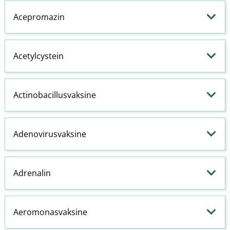
Acepromazin
Acetylcystein
Actinobacillusvaksine
Adenovirusvaksine
Adrenalin
Aeromonasvaksine