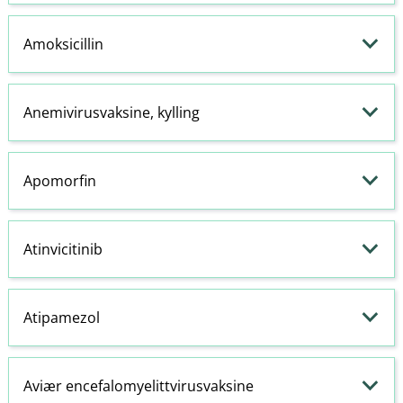
Amoksicillin
Anemivirusvaksine, kylling
Apomorfin
Atinvicitinib
Atipamezol
Aviær encefalomyelittvirusvaksine