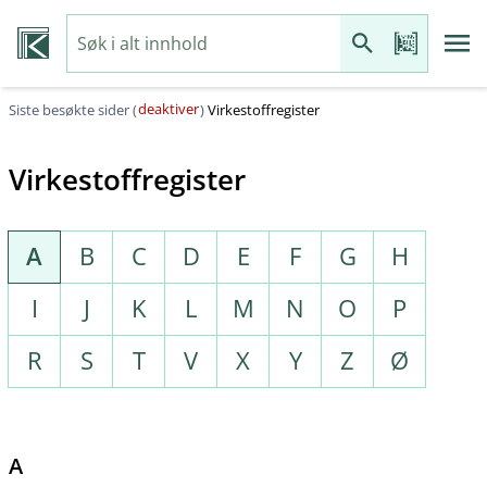
deaktiver
Siste besøkte sider (
)
Virkestoffregister
Virkestoffregister
A
B
C
D
E
F
G
H
I
J
K
L
M
N
O
P
R
S
T
V
X
Y
Z
Ø
A