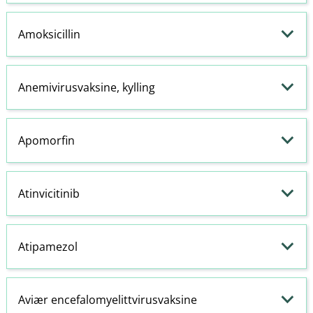
Amoksicillin
Anemivirusvaksine, kylling
Apomorfin
Atinvicitinib
Atipamezol
Aviær encefalomyelittvirusvaksine