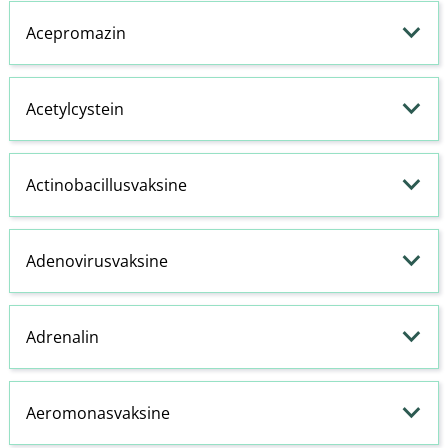
Acepromazin
Acetylcystein
Actinobacillusvaksine
Adenovirusvaksine
Adrenalin
Aeromonasvaksine