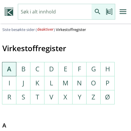
deaktiver
Siste besøkte sider (
)
Virkestoffregister
Virkestoffregister
A
B
C
D
E
F
G
H
I
J
K
L
M
N
O
P
R
S
T
V
X
Y
Z
Ø
A