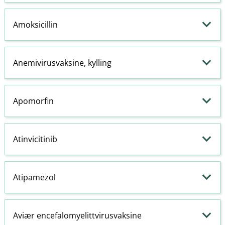
Amoksicillin
Anemivirusvaksine, kylling
Apomorfin
Atinvicitinib
Atipamezol
Aviær encefalomyelittvirusvaksine