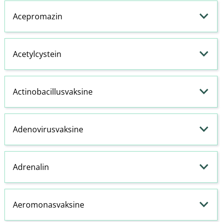
Acepromazin
Acetylcystein
Actinobacillusvaksine
Adenovirusvaksine
Adrenalin
Aeromonasvaksine