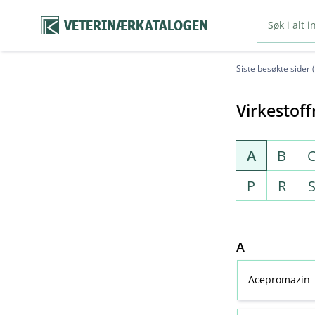
VETERINÆRKATALOGEN
Siste besøkte sider 
Virkestoff
A
B
P
R
A
Acepromazin