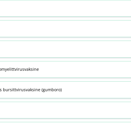
omyelittvirusvaksine
s bursittvirusvaksine (gumboro)