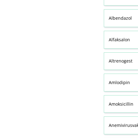
Albendazol
Alfaksalon
Altrenogest
Amlodipin
Amoksicillin
Anemivirusvak