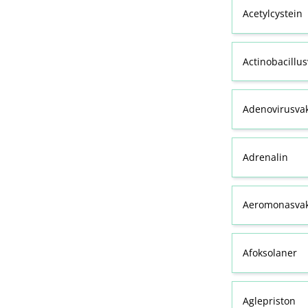
Acetylcystein
Actinobacillu
Adenovirusva
Adrenalin
Aeromonasvak
Afoksolaner
Aglepriston