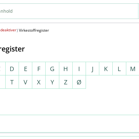
deaktiver
(
)
Virkestoffregister
register
C
D
E
F
G
H
I
J
K
L
M
S
T
V
X
Y
Z
Ø