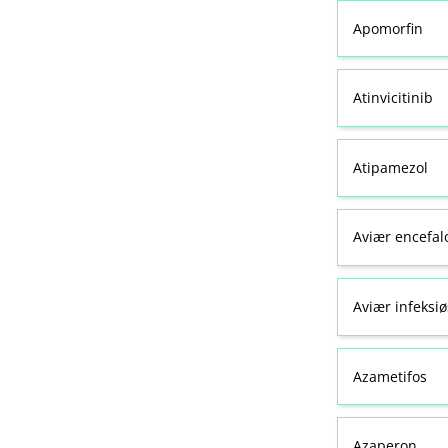
Apomorfin
Atinvicitinib
Atipamezol
Aviær encefal
Aviær infeksiø
Azametifos
Azaperon