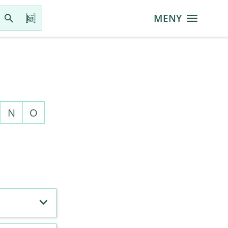
MENY
N
O