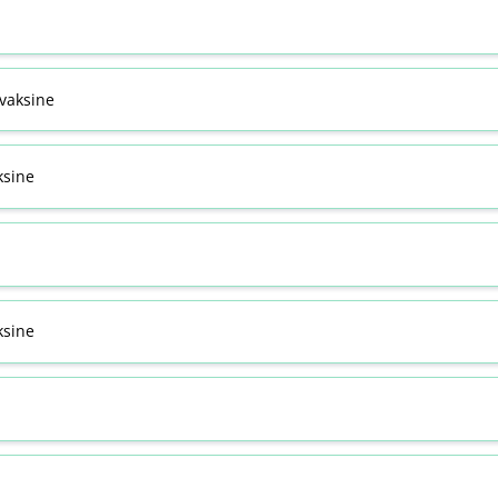
svaksine
ksine
sine