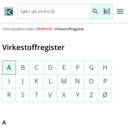
deaktiver
Siste besøkte sider (
)
Virkestoffregister
Virkestoffregister
A
B
C
D
E
F
G
H
I
J
K
L
M
N
O
P
R
S
T
V
X
Y
Z
Ø
A