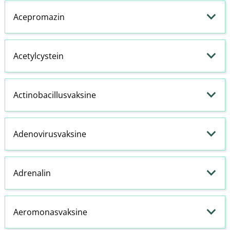
Acepromazin
Acetylcystein
Actinobacillusvaksine
Adenovirusvaksine
Adrenalin
Aeromonasvaksine