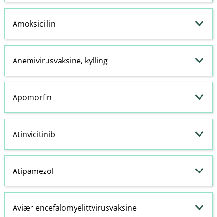
Amoksicillin
Anemivirusvaksine, kylling
Apomorfin
Atinvicitinib
Atipamezol
Aviær encefalomyelittvirusvaksine