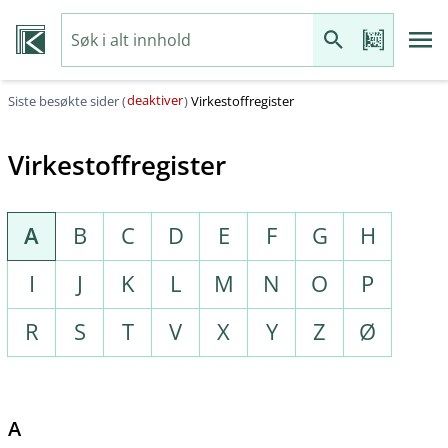
deaktiver
Siste besøkte sider (
)
Virkestoffregister
Virkestoffregister
A
B
C
D
E
F
G
H
I
J
K
L
M
N
O
P
R
S
T
V
X
Y
Z
Ø
A