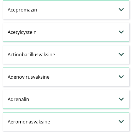
Acepromazin
Acetylcystein
Actinobacillusvaksine
Adenovirusvaksine
Adrenalin
Aeromonasvaksine