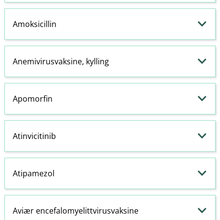
Amoksicillin
Anemivirusvaksine, kylling
Apomorfin
Atinvicitinib
Atipamezol
Aviær encefalomyelittvirusvaksine