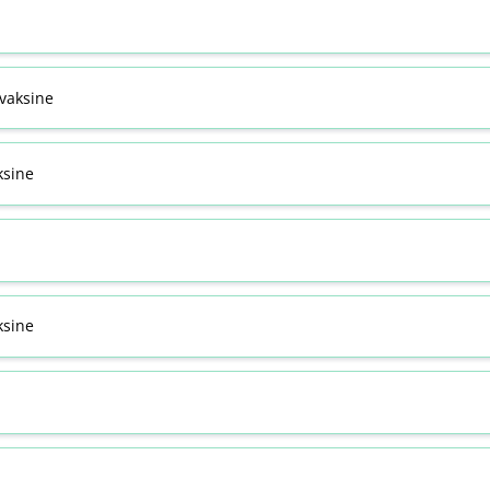
svaksine
ksine
sine