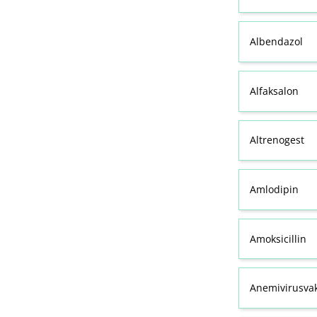
Albendazol
Alfaksalon
Altrenogest
Amlodipin
Amoksicillin
Anemivirusvak