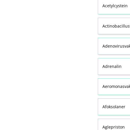
Acetylcystein
Actinobacillu
Adenovirusva
Adrenalin
Aeromonasvak
Afoksolaner
Aglepriston