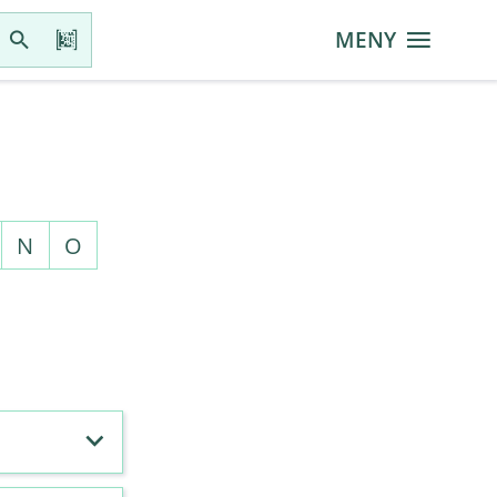
MENY
N
O