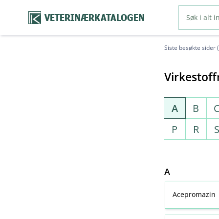
VETERINÆRKATALOGEN
Siste besøkte sider 
Virkestoff
A
B
P
R
A
Acepromazin