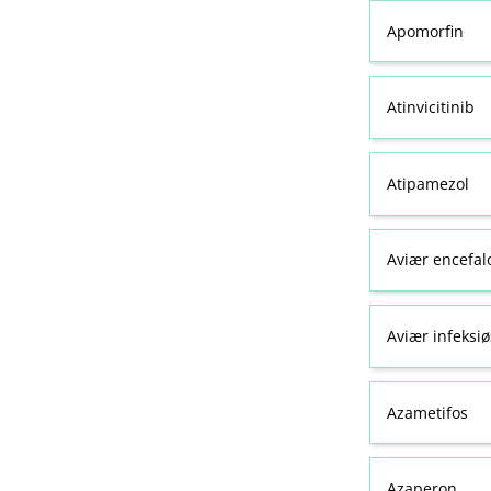
Apomorfin
Atinvicitinib
Atipamezol
Aviær encefal
Aviær infeksiø
Azametifos
Azaperon