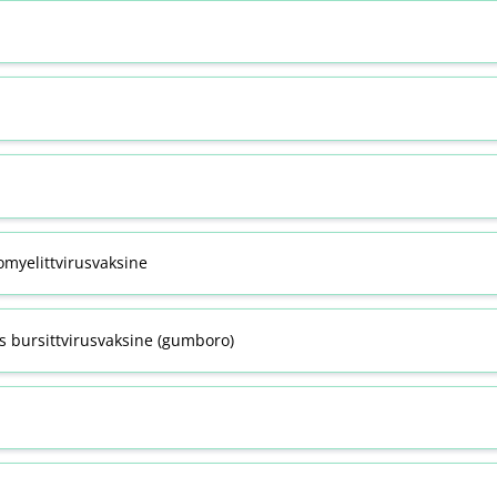
omyelittvirusvaksine
s bursittvirusvaksine (gumboro)