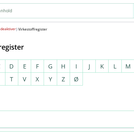
deaktiver
(
)
Virkestoffregister
register
C
D
E
F
G
H
I
J
K
L
M
S
T
V
X
Y
Z
Ø