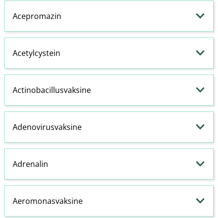
Acepromazin
Acetylcystein
Actinobacillusvaksine
Adenovirusvaksine
Adrenalin
Aeromonasvaksine