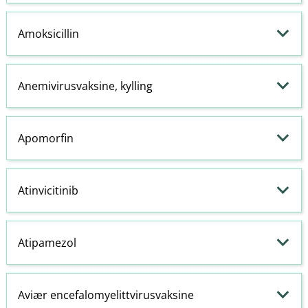
Amoksicillin
Anemivirusvaksine, kylling
Apomorfin
Atinvicitinib
Atipamezol
Aviær encefalomyelittvirusvaksine