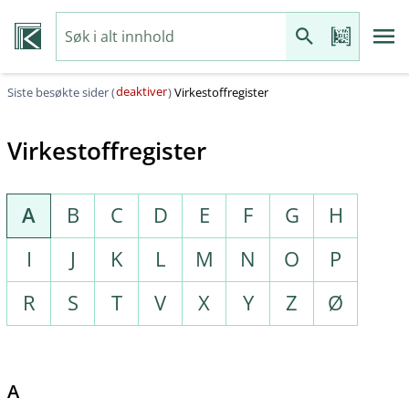
deaktiver
Siste besøkte sider (
)
Virkestoffregister
Virkestoffregister
A
B
C
D
E
F
G
H
I
J
K
L
M
N
O
P
R
S
T
V
X
Y
Z
Ø
A