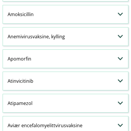
Amoksicillin
Anemivirusvaksine, kylling
Apomorfin
Atinvicitinib
Atipamezol
Aviær encefalomyelittvirusvaksine