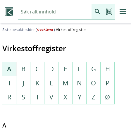
deaktiver
Siste besøkte sider (
)
Virkestoffregister
Virkestoffregister
A
B
C
D
E
F
G
H
I
J
K
L
M
N
O
P
R
S
T
V
X
Y
Z
Ø
A