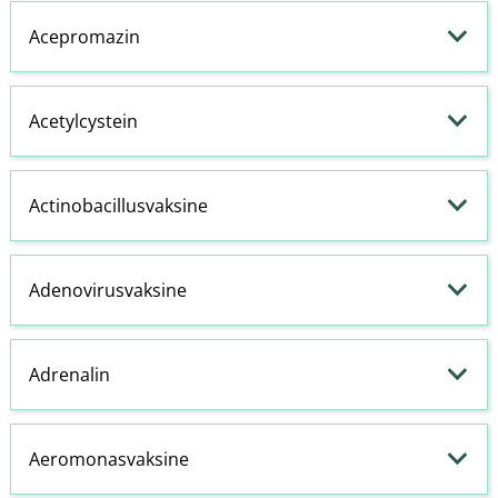
Acepromazin
Acetylcystein
Actinobacillusvaksine
Adenovirusvaksine
Adrenalin
Aeromonasvaksine