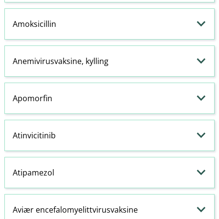
Amoksicillin
Anemivirusvaksine, kylling
Apomorfin
Atinvicitinib
Atipamezol
Aviær encefalomyelittvirusvaksine