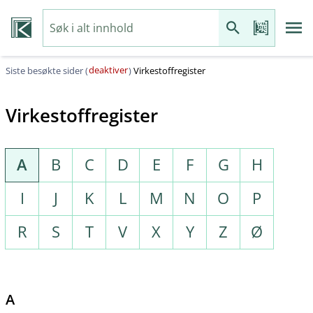
deaktiver
Siste besøkte sider (
)
Virkestoffregister
Virkestoffregister
A
B
C
D
E
F
G
H
I
J
K
L
M
N
O
P
R
S
T
V
X
Y
Z
Ø
A