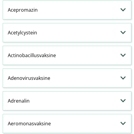
Acepromazin
Acetylcystein
Actinobacillusvaksine
Adenovirusvaksine
Adrenalin
Aeromonasvaksine