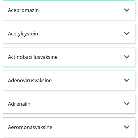
Acepromazin
Acetylcystein
Actinobacillusvaksine
Adenovirusvaksine
Adrenalin
Aeromonasvaksine