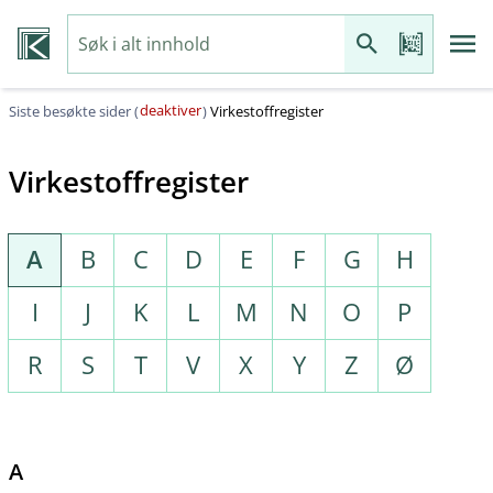
deaktiver
Siste besøkte sider (
)
Virkestoffregister
Virkestoffregister
A
B
C
D
E
F
G
H
I
J
K
L
M
N
O
P
R
S
T
V
X
Y
Z
Ø
A