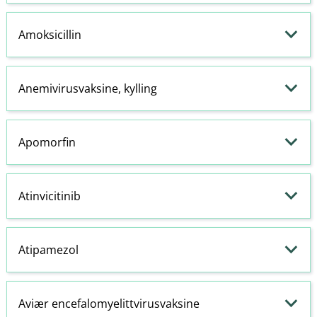
Amoksicillin
Anemivirusvaksine, kylling
Apomorfin
Atinvicitinib
Atipamezol
Aviær encefalomyelittvirusvaksine