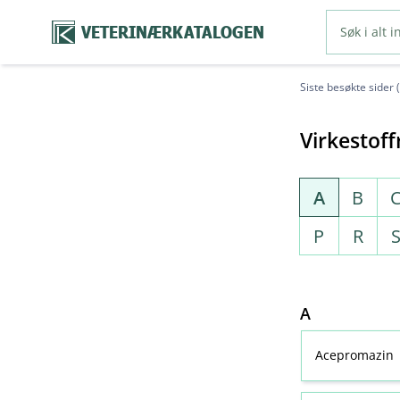
VETERINÆRKATALOGEN
Siste besøkte sider 
Virkestoff
A
B
P
R
A
Acepromazin