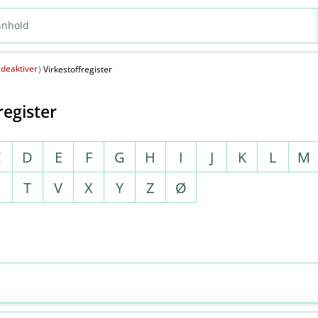
deaktiver
(
)
Virkestoffregister
register
C
D
E
F
G
H
I
J
K
L
M
S
T
V
X
Y
Z
Ø