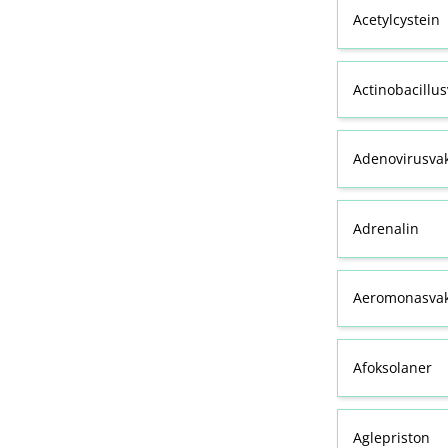
Acetylcystein
Actinobacillu
Adenovirusva
Adrenalin
Aeromonasvak
Afoksolaner
Aglepriston