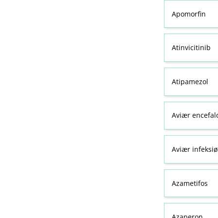
Apomorfin
Atinvicitinib
Atipamezol
Aviær encefal
Aviær infeksiø
Azametifos
Azaperon