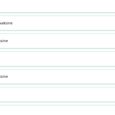
svaksine
ksine
sine