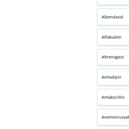
Albendazol
Alfaksalon
Altrenogest
Amlodipin
Amoksicillin
Anemivirusvak