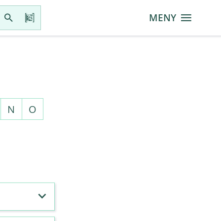
MENY
N
O