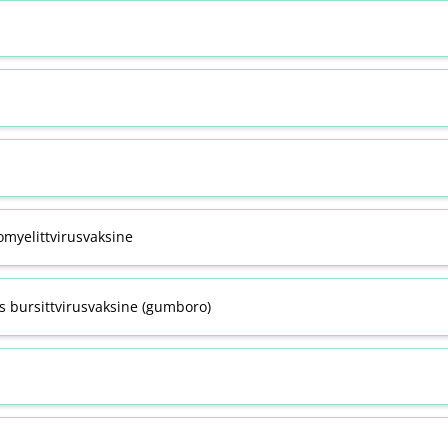
omyelittvirusvaksine
s bursittvirusvaksine (gumboro)