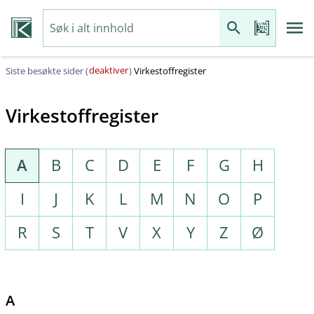
deaktiver
Siste besøkte sider (
)
Virkestoffregister
Virkestoffregister
A
B
C
D
E
F
G
H
I
J
K
L
M
N
O
P
R
S
T
V
X
Y
Z
Ø
A