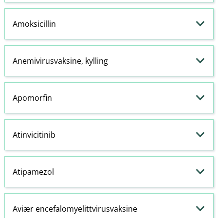
Amoksicillin
Anemivirusvaksine, kylling
Apomorfin
Atinvicitinib
Atipamezol
Aviær encefalomyelittvirusvaksine