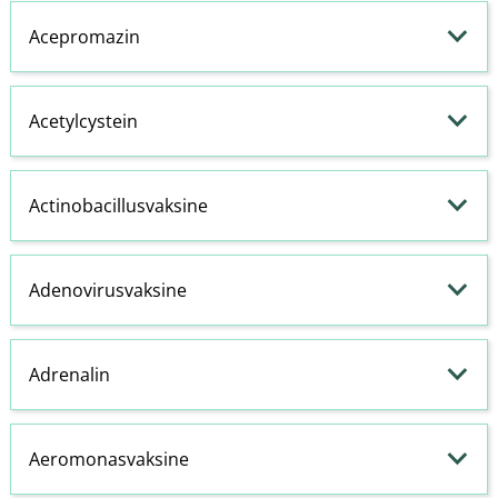
Acepromazin
Acetylcystein
Actinobacillusvaksine
Adenovirusvaksine
Adrenalin
Aeromonasvaksine