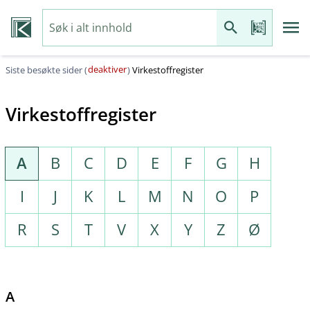
deaktiver
Siste besøkte sider (
)
Virkestoffregister
Virkestoffregister
A
B
C
D
E
F
G
H
I
J
K
L
M
N
O
P
R
S
T
V
X
Y
Z
Ø
A