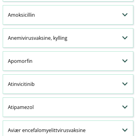
Amoksicillin
Anemivirusvaksine, kylling
Apomorfin
Atinvicitinib
Atipamezol
Aviær encefalomyelittvirusvaksine