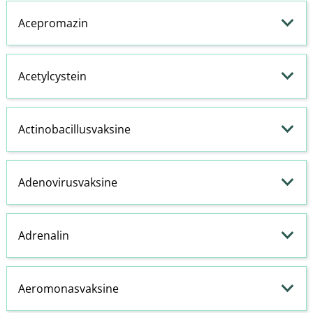
Acepromazin
Acetylcystein
Actinobacillusvaksine
Adenovirusvaksine
Adrenalin
Aeromonasvaksine