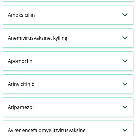
Amoksicillin
Anemivirusvaksine, kylling
Apomorfin
Atinvicitinib
Atipamezol
Aviær encefalomyelittvirusvaksine