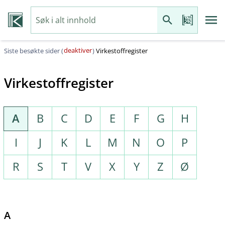
deaktiver
Siste besøkte sider (
)
Virkestoffregister
Virkestoffregister
A
B
C
D
E
F
G
H
I
J
K
L
M
N
O
P
R
S
T
V
X
Y
Z
Ø
A