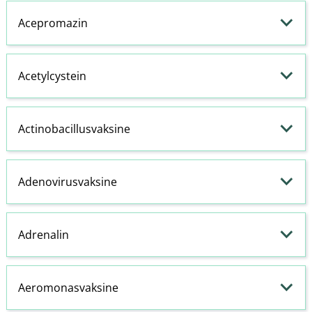
Acepromazin
Acetylcystein
Actinobacillusvaksine
Adenovirusvaksine
Adrenalin
Aeromonasvaksine