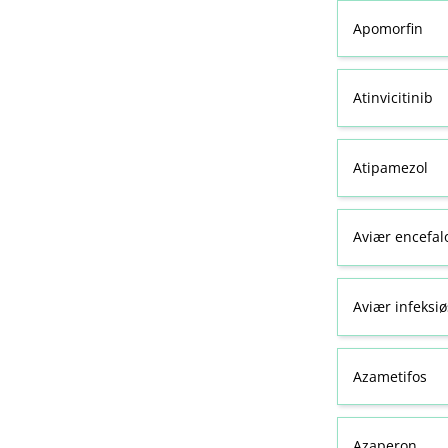
Apomorfin
Atinvicitinib
Atipamezol
Aviær encefal
Aviær infeksiø
Azametifos
Azaperon