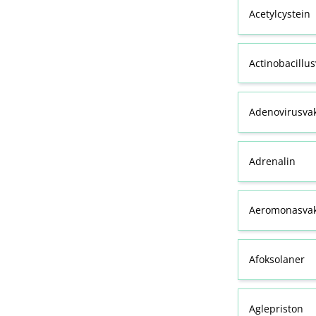
Acetylcystein
Actinobacillu
Adenovirusva
Adrenalin
Aeromonasvak
Afoksolaner
Aglepriston