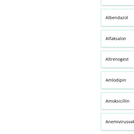
Albendazol
Alfaksalon
Altrenogest
Amlodipin
Amoksicillin
Anemivirusvak