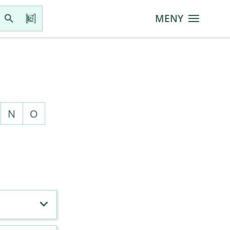
MENY
N
O