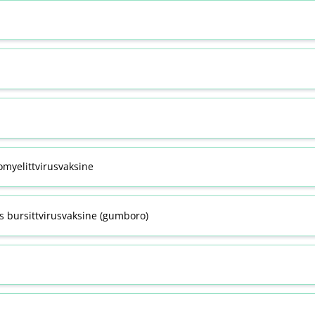
omyelittvirusvaksine
s bursittvirusvaksine (gumboro)