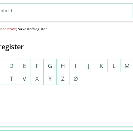
deaktiver
(
)
Virkestoffregister
register
C
D
E
F
G
H
I
J
K
L
M
S
T
V
X
Y
Z
Ø