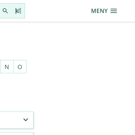
MENY
N
O