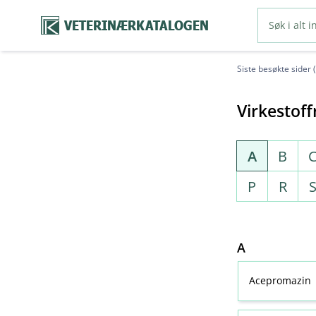
VETERINÆRKATALOGEN
Siste besøkte sider 
Virkestoff
A
B
P
R
A
Acepromazin