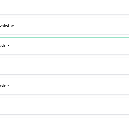
svaksine
ksine
sine