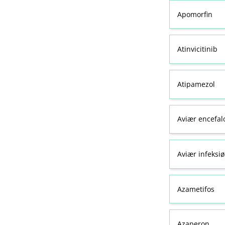
Apomorfin
Atinvicitinib
Atipamezol
Aviær encefal
Aviær infeksiø
Azametifos
Azaperon