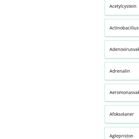
Acetylcystein
Actinobacillu
Adenovirusva
Adrenalin
Aeromonasvak
Afoksolaner
Aglepriston