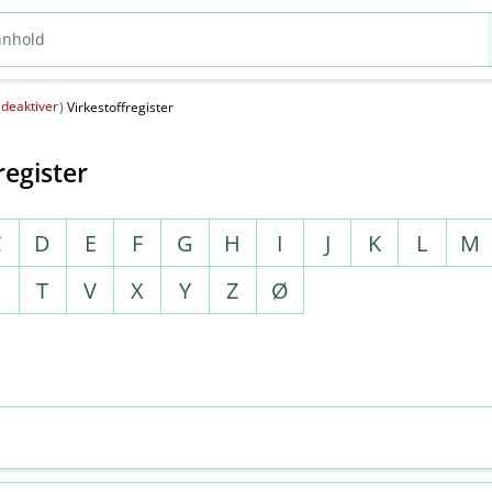
deaktiver
(
)
Virkestoffregister
register
C
D
E
F
G
H
I
J
K
L
M
S
T
V
X
Y
Z
Ø