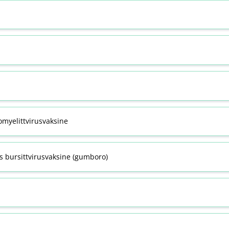
omyelittvirusvaksine
s bursittvirusvaksine (gumboro)