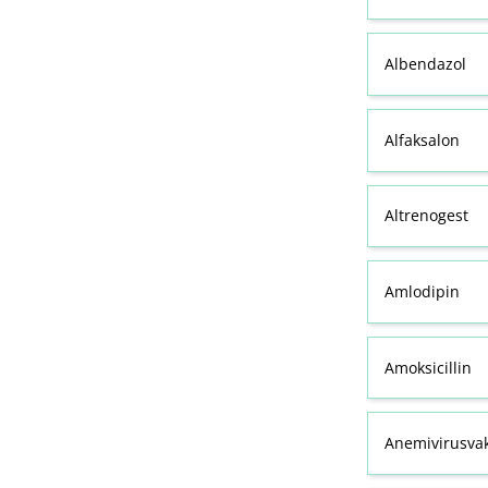
Albendazol
Alfaksalon
Altrenogest
Amlodipin
Amoksicillin
Anemivirusvak