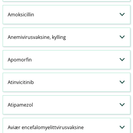
Amoksicillin
Anemivirusvaksine, kylling
Apomorfin
Atinvicitinib
Atipamezol
Aviær encefalomyelittvirusvaksine