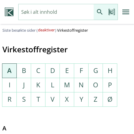
deaktiver
Siste besøkte sider (
)
Virkestoffregister
Virkestoffregister
A
B
C
D
E
F
G
H
I
J
K
L
M
N
O
P
R
S
T
V
X
Y
Z
Ø
A