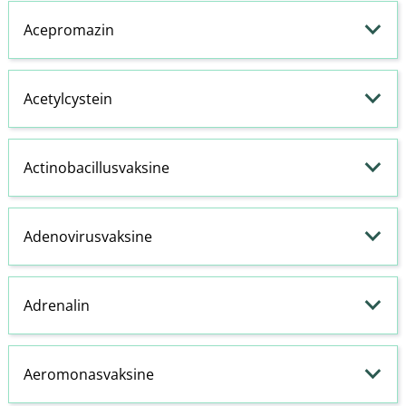
Acepromazin
Acetylcystein
Actinobacillusvaksine
Adenovirusvaksine
Adrenalin
Aeromonasvaksine