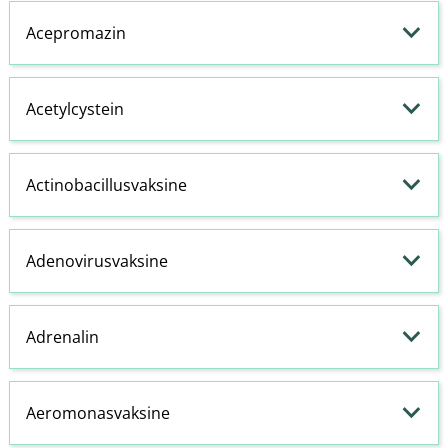
Acepromazin
Acetylcystein
Actinobacillusvaksine
Adenovirusvaksine
Adrenalin
Aeromonasvaksine