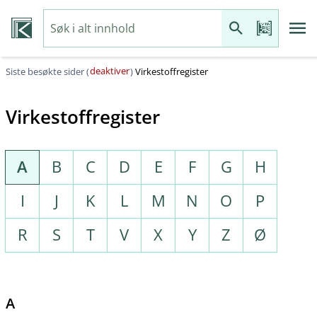
deaktiver
Siste besøkte sider (
)
Virkestoffregister
Virkestoffregister
A
B
C
D
E
F
G
H
I
J
K
L
M
N
O
P
R
S
T
V
X
Y
Z
Ø
A