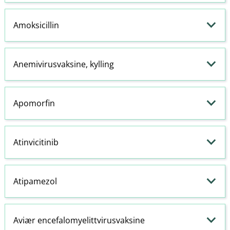
Amoksicillin
Anemivirusvaksine, kylling
Apomorfin
Atinvicitinib
Atipamezol
Aviær encefalomyelittvirusvaksine