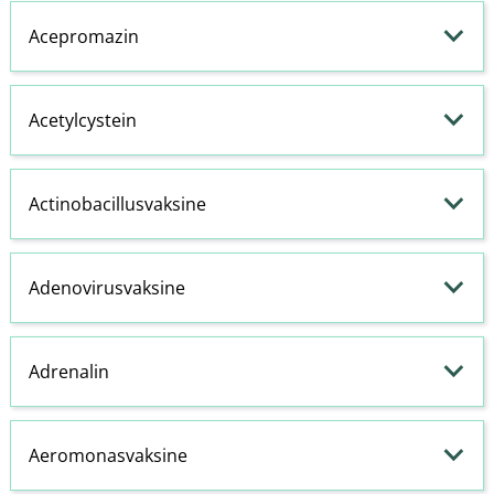
Acepromazin
Acetylcystein
Actinobacillusvaksine
Adenovirusvaksine
Adrenalin
Aeromonasvaksine