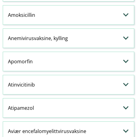
Amoksicillin
Anemivirusvaksine, kylling
Apomorfin
Atinvicitinib
Atipamezol
Aviær encefalomyelittvirusvaksine