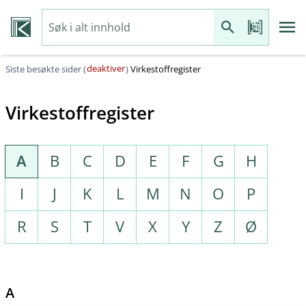
deaktiver
Siste besøkte sider (
)
Virkestoffregister
Virkestoffregister
A
B
C
D
E
F
G
H
I
J
K
L
M
N
O
P
R
S
T
V
X
Y
Z
Ø
A