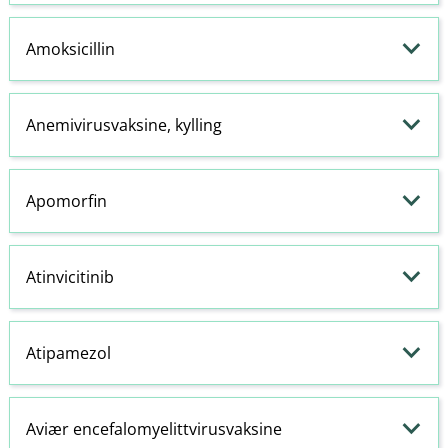
Amoksicillin
Anemivirusvaksine, kylling
Apomorfin
Atinvicitinib
Atipamezol
Aviær encefalomyelittvirusvaksine