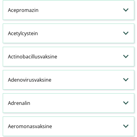
Acepromazin
Acetylcystein
Actinobacillusvaksine
Adenovirusvaksine
Adrenalin
Aeromonasvaksine