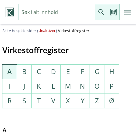
deaktiver
Siste besøkte sider (
)
Virkestoffregister
Virkestoffregister
A
B
C
D
E
F
G
H
I
J
K
L
M
N
O
P
R
S
T
V
X
Y
Z
Ø
A