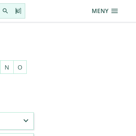
MENY
N
O