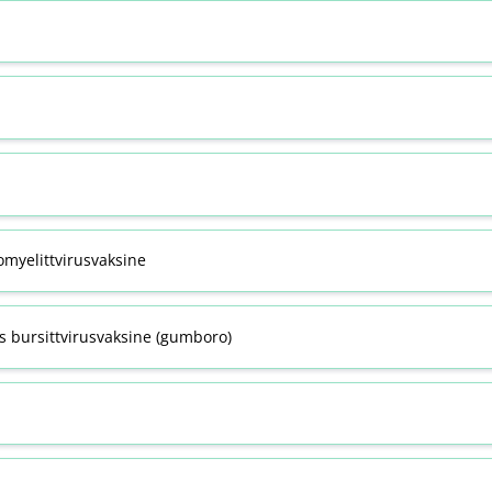
omyelittvirusvaksine
s bursittvirusvaksine (gumboro)