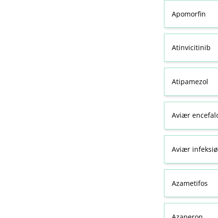
Apomorfin
Atinvicitinib
Atipamezol
Aviær encefal
Aviær infeksiø
Azametifos
Azaperon