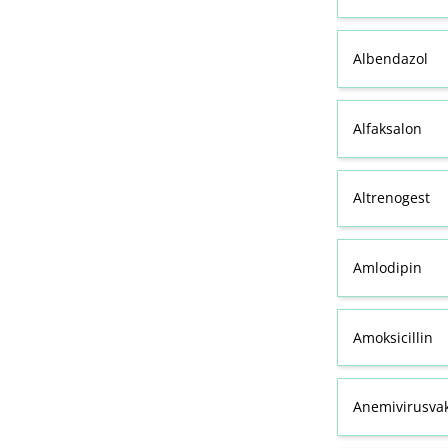
Albendazol
Alfaksalon
Altrenogest
Amlodipin
Amoksicillin
Anemivirusvak