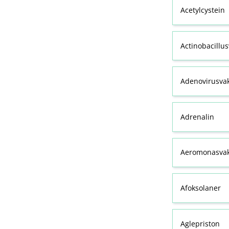
Acetylcystein
Actinobacillu
Adenovirusva
Adrenalin
Aeromonasvak
Afoksolaner
Aglepriston