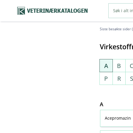
VETERINÆRKATALOGEN
Siste besøkte sider 
Virkestoff
A
B
P
R
A
Acepromazin