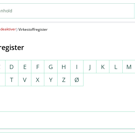
deaktiver
(
)
Virkestoffregister
register
C
D
E
F
G
H
I
J
K
L
M
S
T
V
X
Y
Z
Ø