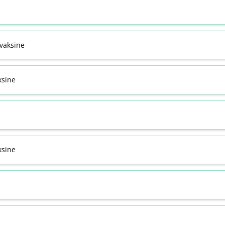
svaksine
ksine
sine