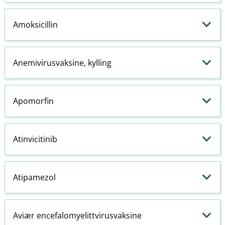
Amoksicillin
Anemivirusvaksine, kylling
Apomorfin
Atinvicitinib
Atipamezol
Aviær encefalomyelittvirusvaksine