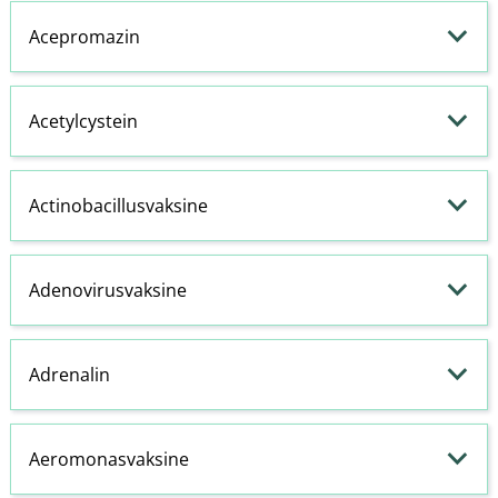
Acepromazin
Acetylcystein
Actinobacillusvaksine
Adenovirusvaksine
Adrenalin
Aeromonasvaksine