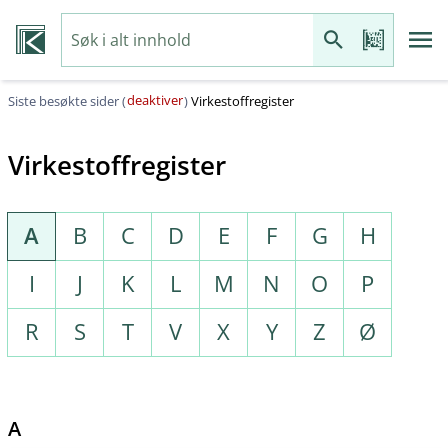
deaktiver
Siste besøkte sider (
)
Virkestoffregister
Virkestoffregister
A
B
C
D
E
F
G
H
I
J
K
L
M
N
O
P
R
S
T
V
X
Y
Z
Ø
A