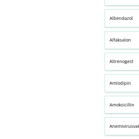
Albendazol
Alfaksalon
Altrenogest
Amlodipin
Amoksicillin
Anemivirusvak