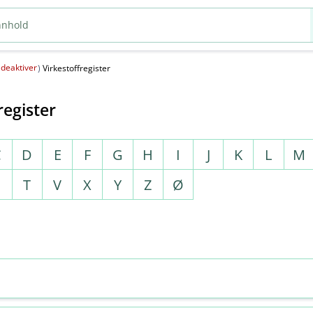
deaktiver
(
)
Virkestoffregister
register
C
D
E
F
G
H
I
J
K
L
M
S
T
V
X
Y
Z
Ø