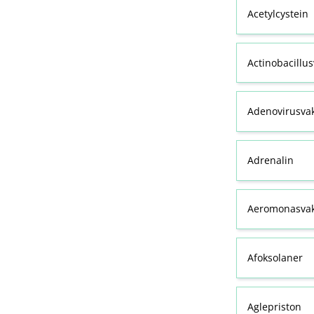
Acetylcystein
Actinobacillu
Adenovirusva
Adrenalin
Aeromonasvak
Afoksolaner
Aglepriston