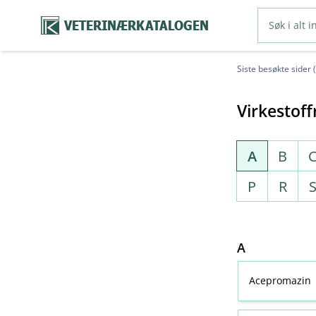
VETERINÆRKATALOGEN
Siste besøkte sider 
Virkestoff
A
B
P
R
A
Acepromazin