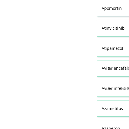
Apomorfin
Atinvicitinib
Atipamezol
Aviær encefal
Aviær infeksiø
Azametifos
Azaperon