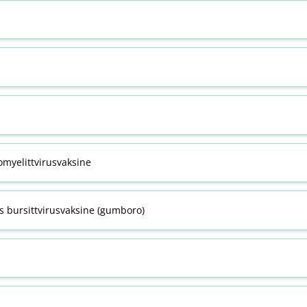
omyelittvirusvaksine
s bursittvirusvaksine (gumboro)