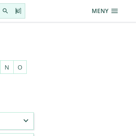
MENY
N
O