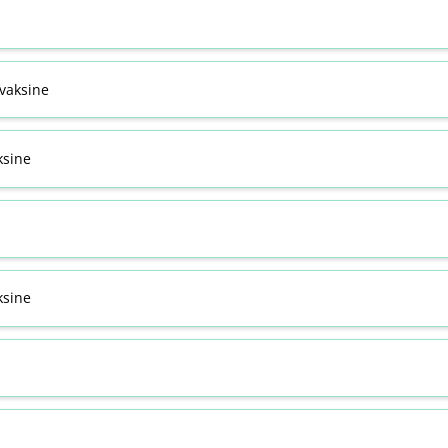
svaksine
ksine
sine