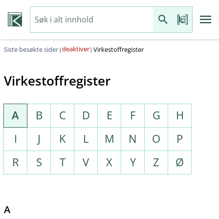
deaktiver
Siste besøkte sider (
)
Virkestoffregister
Virkestoffregister
A
B
C
D
E
F
G
H
I
J
K
L
M
N
O
P
R
S
T
V
X
Y
Z
Ø
A