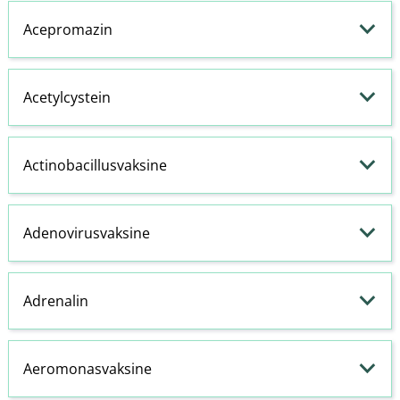
Acepromazin
Acetylcystein
Actinobacillusvaksine
Adenovirusvaksine
Adrenalin
Aeromonasvaksine