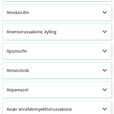
Amoksicillin
Anemivirusvaksine, kylling
Apomorfin
Atinvicitinib
Atipamezol
Aviær encefalomyelittvirusvaksine