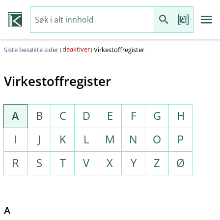
deaktiver
Siste besøkte sider (
)
Virkestoffregister
Virkestoffregister
A
B
C
D
E
F
G
H
I
J
K
L
M
N
O
P
R
S
T
V
X
Y
Z
Ø
A