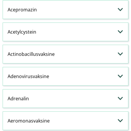
Acepromazin
Acetylcystein
Actinobacillusvaksine
Adenovirusvaksine
Adrenalin
Aeromonasvaksine