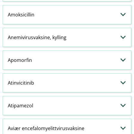
Amoksicillin
Anemivirusvaksine, kylling
Apomorfin
Atinvicitinib
Atipamezol
Aviær encefalomyelittvirusvaksine