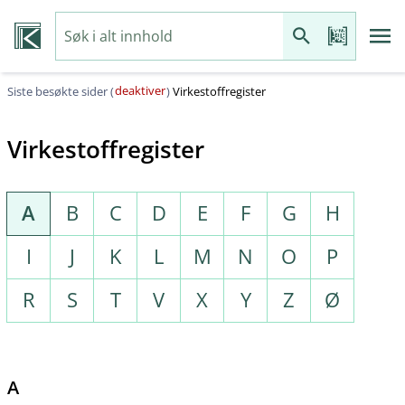
deaktiver
Siste besøkte sider (
)
Virkestoffregister
Virkestoffregister
A
B
C
D
E
F
G
H
I
J
K
L
M
N
O
P
R
S
T
V
X
Y
Z
Ø
A