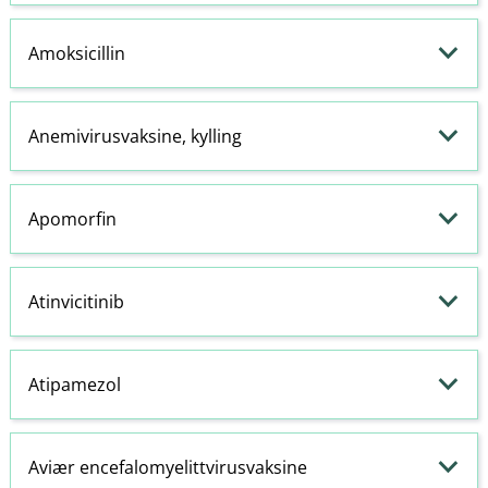
Amoksicillin
Anemivirusvaksine, kylling
Apomorfin
Atinvicitinib
Atipamezol
Aviær encefalomyelittvirusvaksine