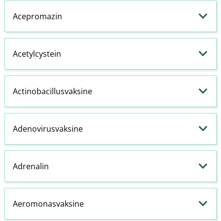
Acepromazin
Acetylcystein
Actinobacillusvaksine
Adenovirusvaksine
Adrenalin
Aeromonasvaksine