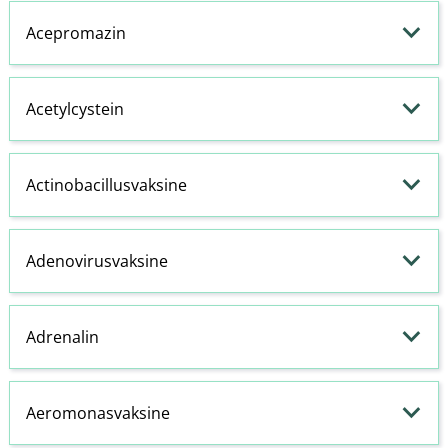
Acepromazin
Acetylcystein
Actinobacillusvaksine
Adenovirusvaksine
Adrenalin
Aeromonasvaksine