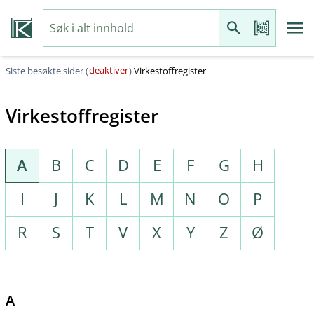
deaktiver
Siste besøkte sider (
)
Virkestoffregister
Virkestoffregister
A
B
C
D
E
F
G
H
I
J
K
L
M
N
O
P
R
S
T
V
X
Y
Z
Ø
A