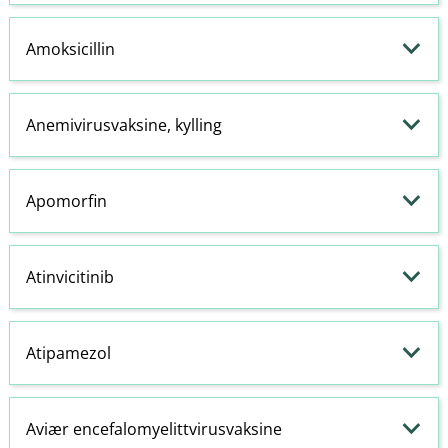
Amoksicillin
Anemivirusvaksine, kylling
Apomorfin
Atinvicitinib
Atipamezol
Aviær encefalomyelittvirusvaksine