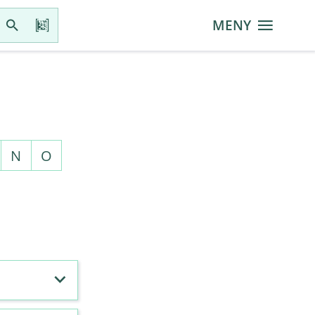
MENY
N
O