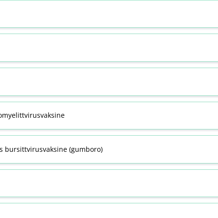
omyelittvirusvaksine
s bursittvirusvaksine (gumboro)