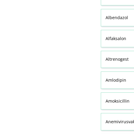
Albendazol
Alfaksalon
Altrenogest
Amlodipin
Amoksicillin
Anemivirusvak