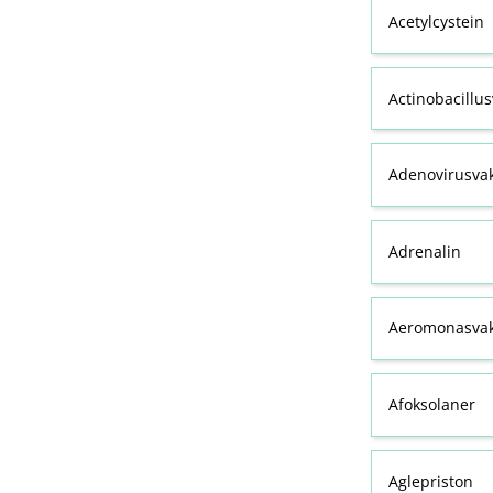
Acetylcystein
Actinobacillu
Adenovirusva
Adrenalin
Aeromonasvak
Afoksolaner
Aglepriston