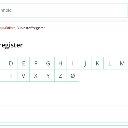
deaktiver
(
)
Virkestoffregister
register
C
D
E
F
G
H
I
J
K
L
M
S
T
V
X
Y
Z
Ø