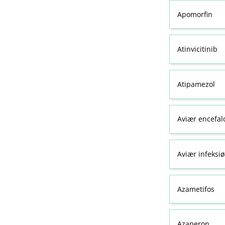
Apomorfin
Atinvicitinib
Atipamezol
Aviær encefal
Aviær infeksiø
Azametifos
Azaperon