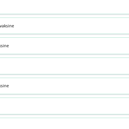
svaksine
ksine
sine