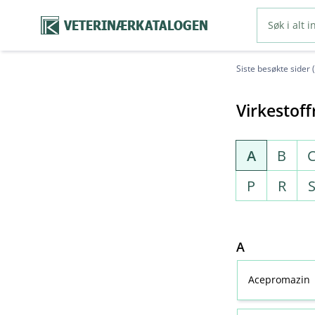
VETERINÆRKATALOGEN
Siste besøkte sider 
Virkestoff
A
B
P
R
A
Acepromazin